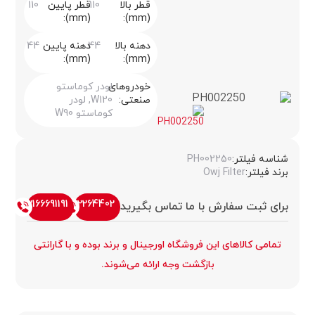
قطر بالا
110
قطر پایین
110
(mm):
(mm):
دهنه بالا
44
دهنه پایین
44
(mm):
(mm):
خودروهای
لودر کوماستو
صنعتی:
W120, لودر
کوماستو W90
شناسه فیلتر:
PH002250
برند فیلتر:
Owj Filter
02166691191
09122264402
برای ثبت سفارش با ما تماس بگیرید
تمامی کالاهای این فروشگاه اورجینال و برند بوده و با گارانتی
بازگشت وجه ارائه می‌شوند.