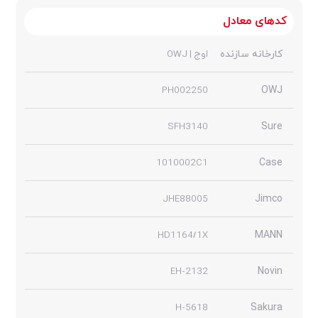
کدهای معادل
کارخانه سازنده
اوج | OWJ
PH002250
OWJ
SFH3140
Sure
1010002C1
Case
JHE88005
Jimco
HD1164/1X
MANN
EH-2132
Novin
H-5618
Sakura