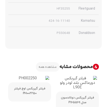
HF35255
Fleetguard
424-16-11140
Komatsu
P550648
Donaldson
محصولات مشابه
مشاهده همه
فیلتر گیربکس اوج فیلتر
PH۰۰۲۲۵۰
فیلتر گیربکس دونالدسون
مدل P۱۶۵۵۶۹