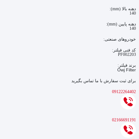
دهنه بالا (mm):
140
دهنه پایین (mm):
140
خودروهای صنعتی:
کد فنی فیلتر:
PF002203
برند فیلتر:
Owj Filter
برای ثبت سفارش با ما تماس بگیرید
09122264402
02166691191