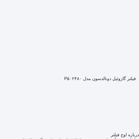
فیلتر گازوئیل دونالدسون مدل P۵۰۲۴۸۰
درباره اوج فیلتر