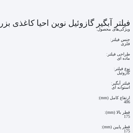
فیلتر آبگیر گازوئیل نوین احیا کاغذی بز
ویژگی‌های محصول:
جنس فیلتر:
فلزی
طراحی فیلتر:
ماده ای
نوع فیلتر:
گازوئیل
فیلتر آبگیر:
استوانه ای
ارتفاع کامل (mm):
406
قطر بالا (mm):
175
قطر پایین (mm):
175