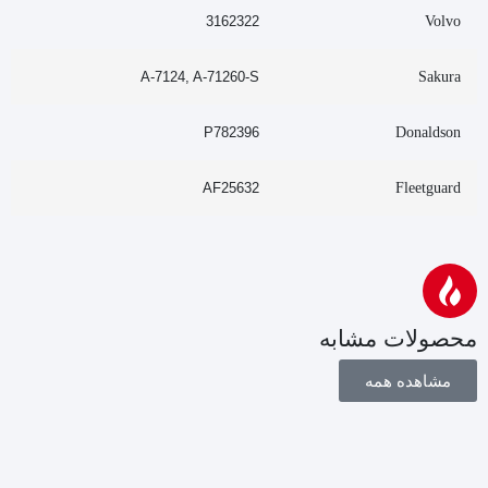
3162322
Volvo
A-7124, A-71260-S
Sakura
P782396
Donaldson
AF25632
Fleetguard
محصولات مشابه
مشاهده همه