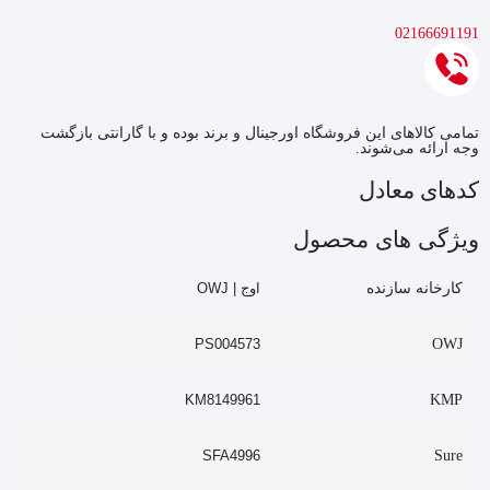
02166691191
تمامی کالاهای این فروشگاه اورجینال و برند بوده و با گارانتی بازگشت
وجه ارائه می‌شوند.
کدهای معادل
ویژگی های محصول
کارخانه سازنده
اوج | OWJ
PS004573
OWJ
KM8149961
KMP
SFA4996
Sure