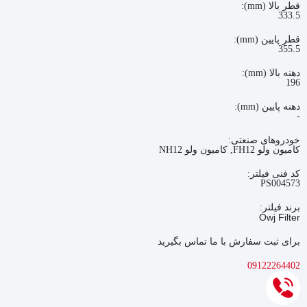
قطر بالا (mm):
333.5
قطر پایین (mm):
355.5
دهنه بالا (mm):
196
دهنه پایین (mm):
-
خودروهای صنعتی:
کاميون ولو FH12, کاميون ولو NH12
کد فنی فیلتر:
PS004573
برند فیلتر:
Owj Filter
برای ثبت سفارش با ما تماس بگیرید
09122264402