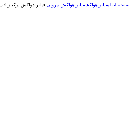
صفحه اصلی
فیلتر هواکش
فیلتر هواکش بیرونی
فیلتر هواکش پرکینز ۶ سیلندر و بلدزر ۷۳۱ لیپهر و کمپرسور p۳۷۵