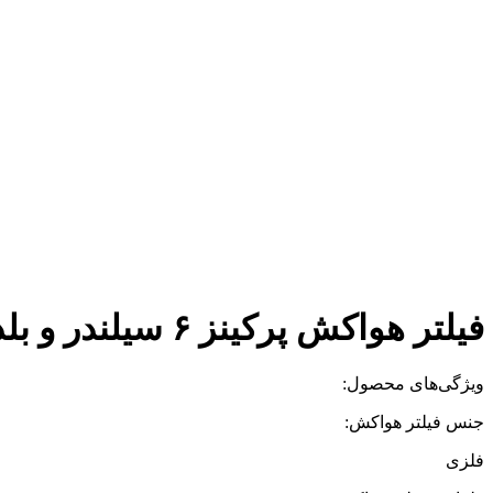
فیلتر هواکش پرکینز ۶ سیلندر و بلدزر ۷۳۱ لیپهر و کمپرسور p۳۷۵
ویژگی‌های محصول:
جنس فیلتر هواکش:
فلزی