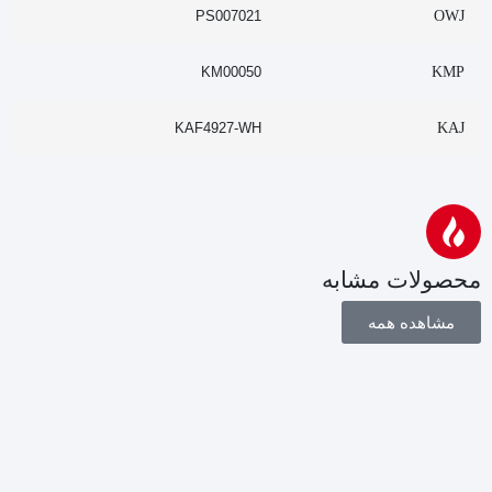
PS007021
OWJ
KM00050
KMP
KAF4927-WH
KAJ
محصولات مشابه
مشاهده همه