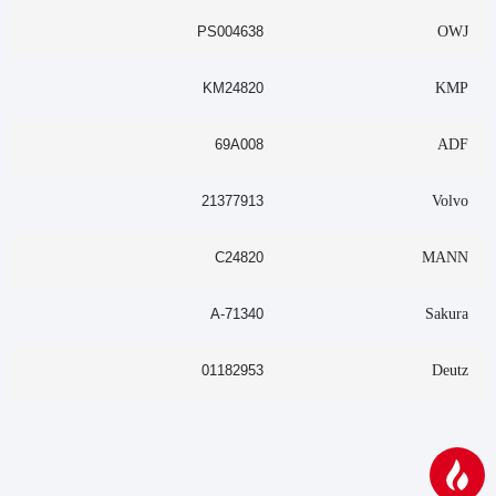
PS004638
OWJ
KM24820
KMP
69A008
ADF
21377913
Volvo
C24820
MANN
A-71340
Sakura
01182953
Deutz