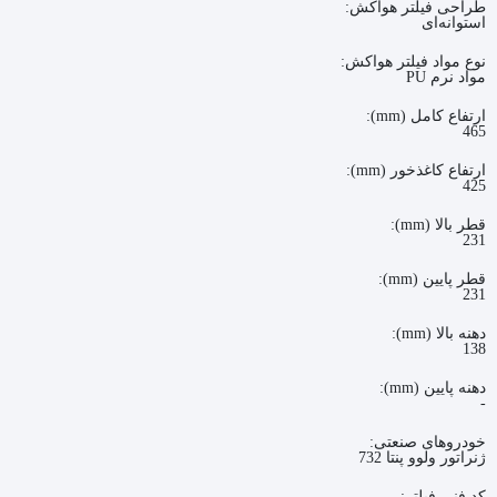
طراحی فیلتر هواکش:
استوانه‌ای
نوع مواد فیلتر هواکش:
مواد نرم PU
ارتفاع کامل (mm):
465
ارتفاع کاغذخور (mm):
425
قطر بالا (mm):
231
قطر پایین (mm):
231
دهنه بالا (mm):
138
دهنه پایین (mm):
-
خودروهای صنعتی:
ژنراتور ولوو پنتا 732
کد فنی فیلتر: