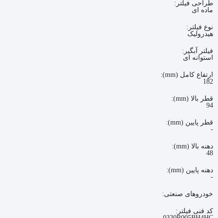
طراحی فیلتر:
ماده ای
نوع فیلتر:
هیدرولیک
فیلتر آبگیر:
استوانه ای
ارتفاع کامل (mm):
182
قطر بالا (mm):
94
قطر پایین (mm):
-
دهنه بالا (mm):
48
دهنه پایین (mm):
-
خودروهای صنعتی:
کد فنی فیلتر:
0330R005BH4HC