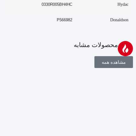
0330R005BH4HC
Hydac
P566982
Donaldson
محصولات مشابه
مشاهده همه