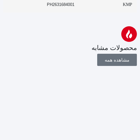
PH2631684001
KMP
محصولات مشابه
مشاهده همه