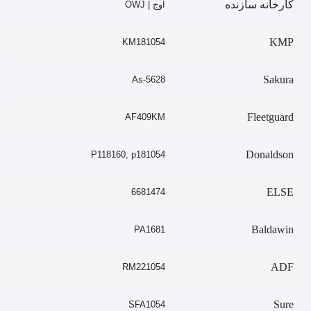
کارخانه سازنده
اوج | OWJ
KMP
KM181054
Sakura
As-5628
Fleetguard
AF409KM
Donaldson
P118160, p181054
ELSE
6681474
Baldawin
PA1681
ADF
RM221054
Sure
SFA1054