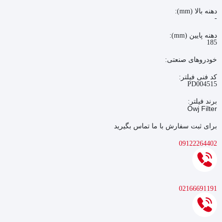
دهنه بالا (mm):
-
دهنه پایین (mm):
185
خودروهای صنعتی:
کد فنی فیلتر:
PD004515
برند فیلتر:
Owj Filter
برای ثبت سفارش با ما تماس بگیرید
09122264402
02166691191